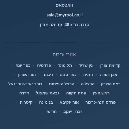
וואטסאפ
sale@myroof.co.il
סדנה מ״ג 46, קדימה-צורן
אזורי שירות
קדימה-צורן
·
עין שריד
·
תל מונד
·
פרדסיה
·
כפר יונה
·
אבן יהודה
·
נתניה
·
כפר סבא
·
רעננה
·
הוד השרון
·
רמת השרון
·
הרצליה
·
הרצליה פיתוח
·
כוכב יאיר-צור יגאל
·
ראש העין
·
פתח תקווה
·
גבעת שמואל
·
חדרה
·
פרדס חנה-כרכור
·
אור עקיבא
·
בנימינה
·
קיסריה
·
זכרון יעקב
·
חריש